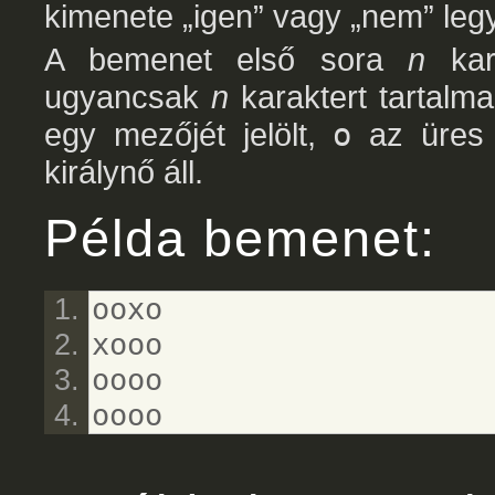
kimenete „igen” vagy „nem” leg
A bemenet első sora
n
kara
ugyancsak
n
karaktert tartalma
egy mezőjét jelölt,
o
az üres
királynő áll.
Példa bemenet:
ooxo
xooo
oooo
oooo