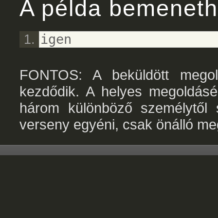
A példa bemeneth
igen
FONTOS: A beküldött megold
kezdődik. A helyes megoldásér
három különböző személytől 
verseny egyéni, csak önálló me