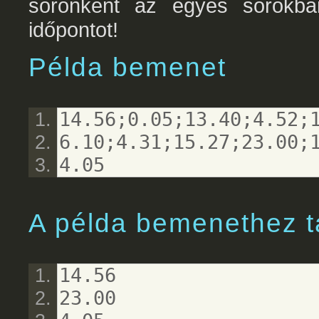
soronként az egyes sorokban
időpontot!
Példa bemenet
14.56;0.05;13.40;4.52;
6.10;4.31;15.27;23.00;
4.05
A példa bemenethez t
14.56
23.00