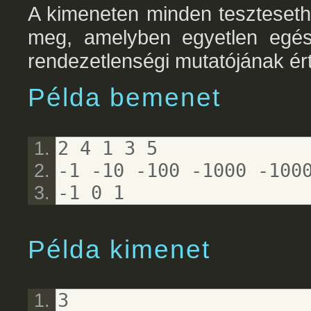
A kimeneten minden teszteseth
meg, amelyben egyetlen egész
rendezetlenségi mutatójának ér
Példa bemenet
2 4 1 3 5
-1 -10 -100 -1000 -100
-1 0 1
Példa kimenet
3