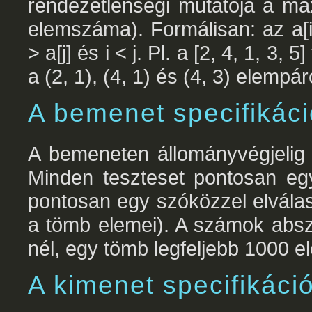
rendezetlenségi mutatója a max
elemszáma). Formálisan: az a[i]
> a[j] és i < j. Pl. a [2, 4, 1, 3
a (2, 1), (4, 1) és (4, 3) elemp
A bemenet specifikáci
A bemeneten állományvégjelig 
Minden teszteset pontosan egy
pontosan egy szóközzel elvála
a tömb elemei). A számok abs
nél, egy tömb legfeljebb 1000 e
A kimenet specifikáció