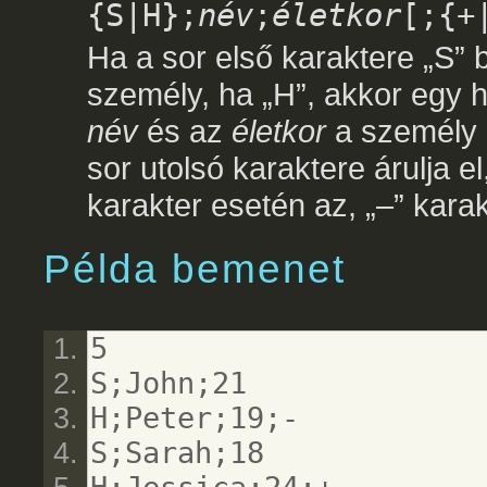
{S|H};
név
;
életkor
[;{+
Ha a sor első karaktere „S” 
személy, ha „H”, akkor egy h
név
és az
életkor
a személy n
sor utolsó karaktere árulja e
karakter esetén az, „–” kara
Példa bemenet
5
S;John;21
H;Peter;19;-
S;Sarah;18