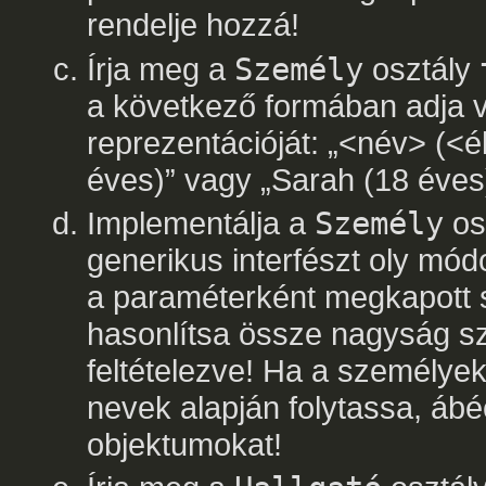
rendelje hozzá!
Írja meg a
Személy
osztály
a következő formában adja v
reprezentációját: „<név> (<é
éves)” vagy „Sarah (18 éves
Implementálja a
Személy
os
generikus interfészt oly mód
a paraméterként megkapott 
hasonlítsa össze nagyság sz
feltételezve! Ha a személye
nevek alapján folytassa, ábé
objektumokat!