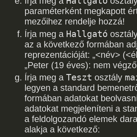
Írja meg a
Hallgató
osztály
paraméterként megkapott érté
mezőihez rendelje hozzá!
Írja meg a
Hallgató
osztál
az a következő formában adj
reprezentációját: „<név> (<é
„Peter (19 éves): nem végző
Írja meg a
Teszt
osztály
ma
legyen a standard bemenetr
formában adatokat beolvasni
adatokat megjeleníteni a st
a feldolgozandó elemek dara
alakja a következő: