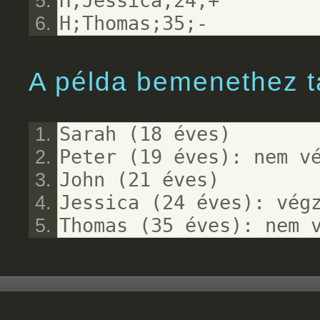
H;Jessica;24;+
H;Thomas;35;-
A példa bemenethez t
Sarah (18 éves)
Peter (19 éves): nem v
John (21 éves)
Jessica (24 éves): vég
Thomas (35 éves): nem 