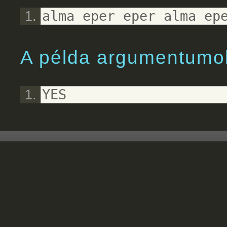
alma eper eper alma ep
A példa argumentumok
YES