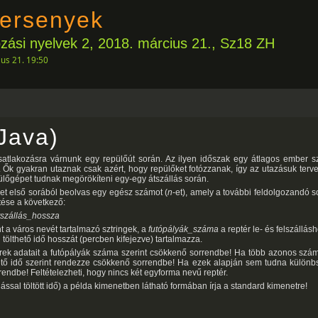
ersenyek
ási nyelvek 2, 2018. március 21., Sz18 ZH
us 21. 19:50
Java)
 csatlakozásra várnunk egy repülőút során. Az ilyen időszak egy átlagos ember 
. Ők gyakran utaznak csak azért, hogy repülőket fotózzanak, így az utazásuk terv
pülőgépet tudnak megörökíteni egy-egy átszállás során.
et első sorából beolvas egy egész számot (
n
-et), amely a további feldolgozandó 
tése a következő:
tszállás_hossza
nt a város nevét tartalmazó sztringek, a
futópályák_száma
a reptér le- és felszállás
 tölthető idő hosszát (percben kifejezve) tartalmazza.
rek adatait a futópályák száma szerint csökkenő sorrendbe! Ha több azonos szám
thető idő szerint rendezze csökkenő sorrendbe! Ha ezek alapján sem tudna különbsé
rendbe! Feltételezheti, hogy nincs két egyforma nevű reptér.
llással töltött idő) a példa kimenetben látható formában írja a standard kimenetre!