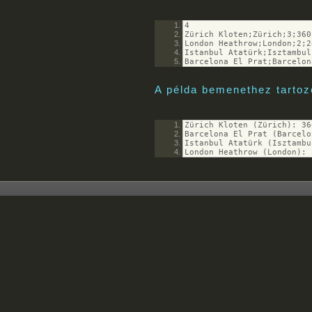
4
Zürich Kloten;Zürich;3;360
London Heathrow;London;2;2
Istanbul Atatürk;Isztambul
Barcelona El Prat;Barcelon
A példa bemenethez tartoz
Zürich Kloten (Zürich): 36
Barcelona El Prat (Barcelo
Istanbul Atatürk (Isztambu
London Heathrow (London): 