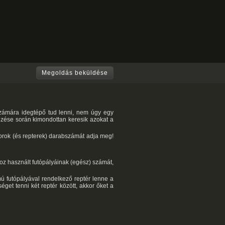
Megoldás beküldése
számára idegtépő tud lenni, nem úgy egy
ezése során kimondottan keresik azokat a
sorok (és repterek) darabszámát adja meg!
hoz használt futópályáinak (egész) számát,
ú futópályával rendelkező reptér lenne a
get tenni két reptér között, akkor őket a