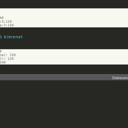
40
;3;120
a;3;150
ó kimenet
0
na): 150
l): 120
240
Debreceni 