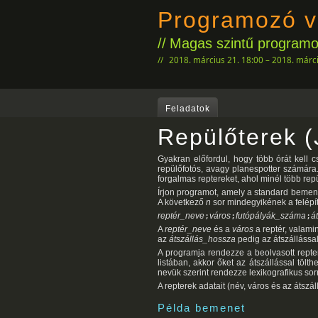
Programozó v
Magas szintű programoz
2018. március 21. 18:00 – 2018. márci
Feladatok
Repülőterek (
Gyakran előfordul, hogy több órát kell
repülőfotós, avagy planespotter számára
forgalmas reptereket, ahol minél több re
Írjon programot, amely a standard bemen
A következő
n
sor mindegyikének a felépí
reptér_neve
;
város
;
futópályák_száma
;
á
A
reptér_neve
és a
város
a reptér, valami
az
átszállás_hossza
pedig az átszállással
A programja rendezze a beolvasott repte
listában, akkor őket az átszállással töl
nevük szerint rendezze lexikografikus sor
A repterek adatait (név, város és az átszá
Példa bemenet