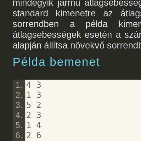
mindegyik jármű átlagsebesség
standard kimenetre az átlag
sorrendben a példa kimen
átlagsebességek esetén a szám
alapján állítsa növekvő sorrend
Példa bemenet
4 3
1 3
5 2
2 3
1 4
2 6