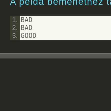
A példa bemenethez t
BAD
BAD
GOOD