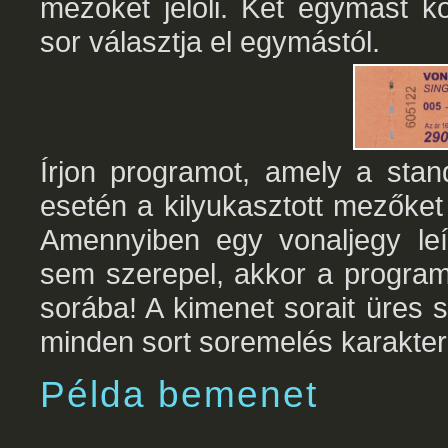
mezőket jelöli. Két egymást k
sor választja el egymástól.
Írjon programot, amely a stan
esetén a kilyukasztott mezőke
Amennyiben egy vonaljegy leí
sem szerepel, akkor a programj
sorába! A kimenet sorait üres 
minden sort soremelés karakterr
Példa bemenet