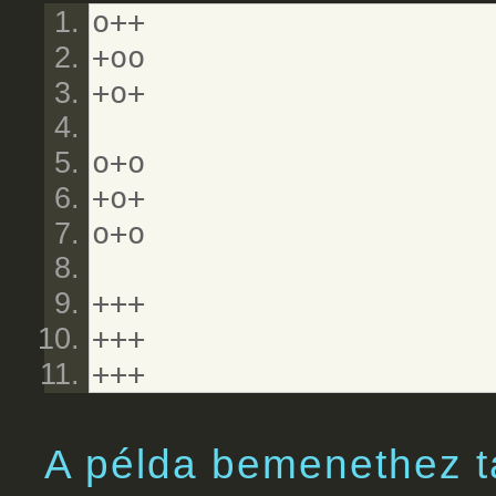
o++
+oo
+o+
o+o
+o+
o+o
+++
+++
+++
A példa bemenethez t