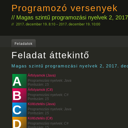
Programozó versenyek
Magas szintű programozási nyelvek 2, 201
2017. december 19. 8:10 – 2017. december 19. 10:00
Feladatok
Feladat áttekintő
Magas szintű programozási nyelvek 2, 2017. de
Árfolyamok (Java)
A
Programozási nyelvek:
Java
Pontszám:
15
Árfolyamok (C#)
B
Programozási nyelvek:
C#
Pontszám:
15
Költöztetés (Java)
C
Programozási nyelvek:
Java
Pontszám:
15
Költöztetés (C#)
D
Programozási nyelvek:
C#
Pontszám:
15