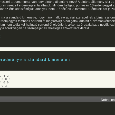
ancssori argumentuma van, egy bináris állomány neve! A bináris állomány
struc
során szerzett érdemjegyei találhatók. Minden hallgató pontosan 10 érdemjegyet s
 az értékeit számítjuk, amelyek nem 0 értékűek. A tömbbeli 0 értékek azt jelzik
írja a standard kimenetre, hogy hány hallgató adatai szerepelnek a bináris állomá
rdemjegyek tömbbeli sorrendjét megtartva)! A hallgatók adatait a számonkérése
n nem tudja két hallgató sorrendjét eldönteni, akkor az ő adataikat a nevük lex
gy a sorok végén ne szerepeljenek felesleges szóköz karakterek!
k
 eredménye a standard kimeneten
0 4 2
 0 0 0
4 0 0
 0 3
Debreceni 