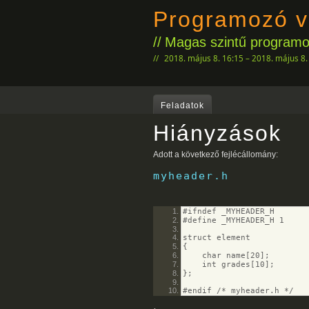
Programozó v
Magas szintű programoz
2018. május 8. 16:15 – 2018. május 8.
Feladatok
Hiányzások
Adott a következő fejlécállomány:
myheader.h
#ifndef _MYHEADER_H
#define _MYHEADER_H 1
struct element
{
char name[20];
int grades[10];
};
#endif /* myheader.h */