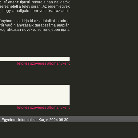
t element
típusú rekordjaiban hallgatók
zerezhetett a félév során. Az érdemjegyek
, hogy a hallgató nem vett részt az adott
nyban, majd írja ki az adataikat is oda a
kről való hiányzásaik darabszáma alapján
ikografikusan növekvő sorrendjében írja a
letöltés szöveges állományként
letöltés szöveges állományként
Egyetem, Informatikai Kar, v. 2024.09.30.