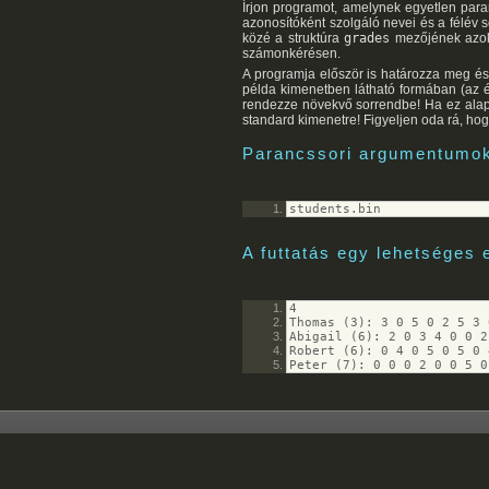
Írjon programot, amelynek egyetlen par
azonosítóként szolgáló nevei és a félév 
közé a struktúra
grades
mezőjének azokat
számonkérésen.
A programja először is határozza meg és 
példa kimenetben látható formában (az é
rendezze növekvő sorrendbe! Ha ez alapjá
standard kimenetre! Figyeljen oda rá, ho
Parancssori argumentumo
students.bin
A futtatás egy lehetséges
4
Thomas (3): 3 0 5 0 2 5 3 
Abigail (6): 2 0 3 4 0 0 2
Robert (6): 0 4 0 5 0 5 0 
Peter (7): 0 0 0 2 0 0 5 0