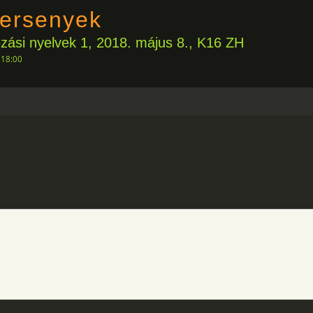
ersenyek
ási nyelvek 1, 2018. május 8., K16 ZH
 18:00