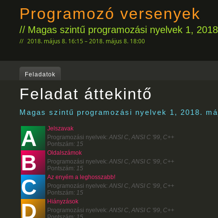
Programozó versenyek
Magas szintű programozási nyelvek 1, 2018
2018. május 8. 16:15 – 2018. május 8. 18:00
Feladatok
Feladat áttekintő
Magas szintű programozási nyelvek 1, 2018. má
Jelszavak
A
Programozási nyelvek:
ANSI C
,
ANSI C '99
,
C++
Pontszám:
15
Oldalszámok
B
Programozási nyelvek:
ANSI C
,
ANSI C '99
,
C++
Pontszám:
15
Az enyém a leghosszabb!
C
Programozási nyelvek:
ANSI C
,
ANSI C '99
,
C++
Pontszám:
15
Hiányzások
D
Programozási nyelvek:
ANSI C
,
ANSI C '99
,
C++
Pontszám:
15